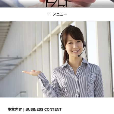
コ
株式会社ZERO
株式会社ZEROは福岡市博多区にあるコールセンターです。
ン
メニュー
テ
ン
ツ
へ
ス
キ
ッ
プ
事業内容｜BUSINESS CONTENT